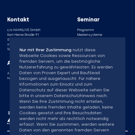
Kontakt
Seminar
c/o HAHNLIVE GmbH
Programm
Karl-Heine-Straße 91
Mediensysteme
04229 Leipzig
Themen
info@ssm-seminar.de
Netzwerk
Tel: +49 341 3929469-1
Kontakt
Nur mit Ihrer Zustimmung
nutzt diese
Impressum
Webseite Cookies sowie Ressourcen von
Datenschutz
fremden Servern, um die bestmögliche
Ansprechpartner
Nutzererfahrung zu gewährleisten. Es werden
Daten von Proven Expert und Baufilead
Andreas Hahn
bezogen und ausgetauscht. Für nähere
hahn@hahnlive.de
Informationen zum Einsatz und zum
Datenschutz auf dieser Webseite sehen Sie
bitte in unserem Datenschutzhinweis nach.
Wenn Sie Ihre Zustimmung nicht erteilen,
werden keine fremden Inhalte geladen, keine
Cookies gesetzt und Ihre Besuchsdaten
werden nicht mehr als rechtlich notwendig
erfasst. Wenn Sie zustimmen, werden weitere
Daten von den genannten fremden Servern