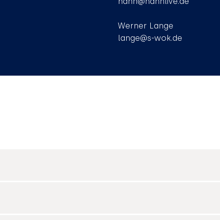
hahn@hahnlive.de
Werner Lange
lange@s-wok.de