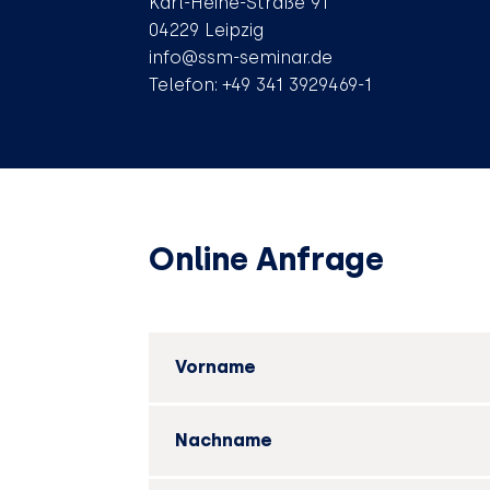
Karl-Heine-Straße 91
04229 Leipzig
info@ssm-seminar.de
Telefon: +49 341 3929469-1
Online Anfrage
Vorname
Nachname